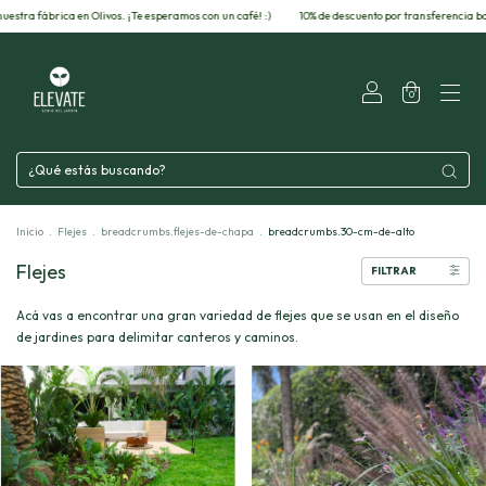
rica en Olivos. ¡Te esperamos con un café! :)
10% de descuento por transferencia bancaria.
0
Inicio
.
Flejes
.
breadcrumbs.flejes-de-chapa
.
breadcrumbs.30-cm-de-alto
Flejes
FILTRAR
Acá vas a encontrar una gran variedad de flejes que se usan en el diseño
de jardines para delimitar canteros y caminos.