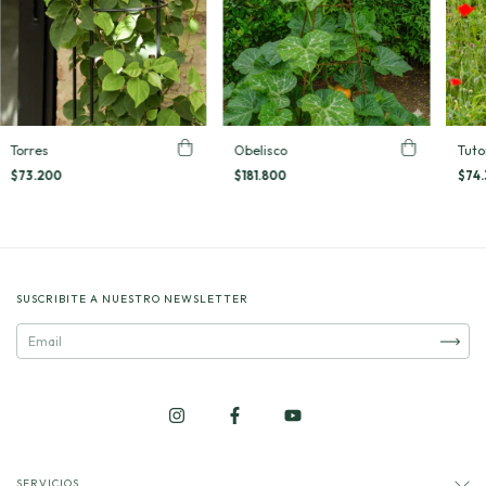
Torres
Tuto
Obelisco
$73.200
$74
$181.800
SUSCRIBITE A NUESTRO NEWSLETTER
SERVICIOS