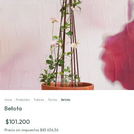
Inicio
.
Productos
.
Tutores
.
Torres
.
Bellota
Bellota
$101.200
Precio sin impuestos
$83.636,36