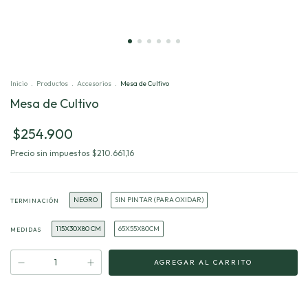
Inicio
.
Productos
.
Accesorios
.
Mesa de Cultivo
Mesa de Cultivo
$254.900
Precio sin impuestos
$210.661,16
NEGRO
SIN PINTAR (PARA OXIDAR)
TERMINACIÓN
115X30X80 CM
65X55X80CM
MEDIDAS