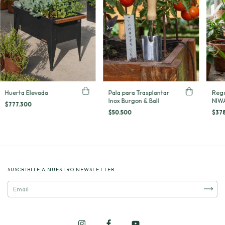
Rega
Huerta Elevada
Pala para Trasplantar
NIW
Inox Burgon & Ball
$777.300
$37
$50.500
SUSCRIBITE A NUESTRO NEWSLETTER