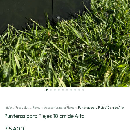
Inicio
.
Productos
.
Flejes
.
Accesorios para Flejes
.
Punteras para Flejes 10 cm de Alto
Punteras para Flejes 10 cm de Alto
$5.400