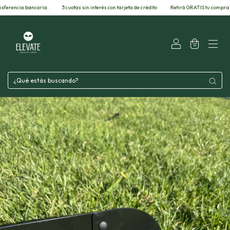
caria.
3 cuotas sin interés con tarjeta de crédito
Retirá GRATIS tu compra por nuestra fábr
0